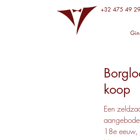
+32 475 49 2
Gin
Borglo
koop
Een zeldzaa
aangeboden.
18e eeuw, b