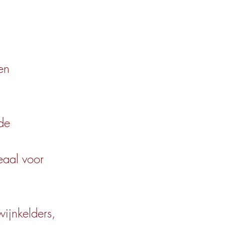
en
de
eaal voor
ijnkelders,