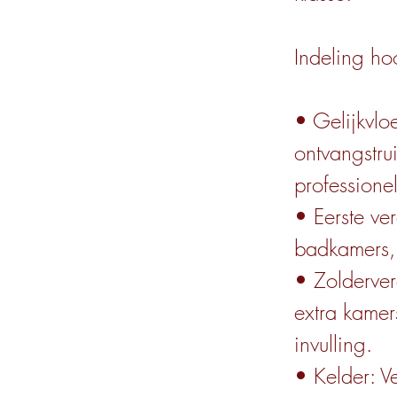
Indeling h
• Gelijkvlo
ontvangstru
professione
• Eerste ve
badkamers, 
• Zolderver
extra kamer
invulling.
• Kelder: 