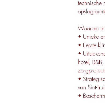
technische r
opslagruimt
Waarom inv
• Unieke er
• Eerste kl
• Uitsteken
hotel, B&B,
zorgproject
• Strategis
van Sint-Tru
• Beschermd