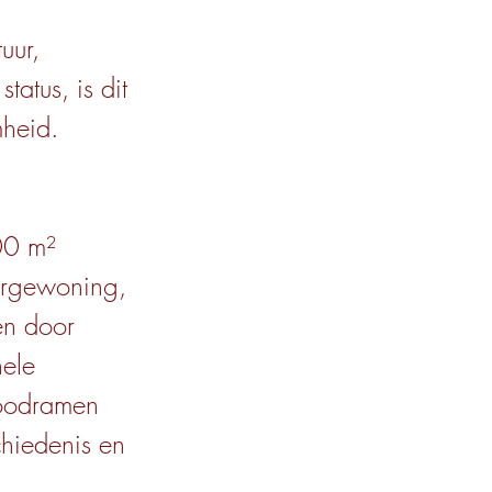
uur,
atus, is dit
mheid.
00 m²
ërgewoning,
en door
nele
loodramen
chiedenis en