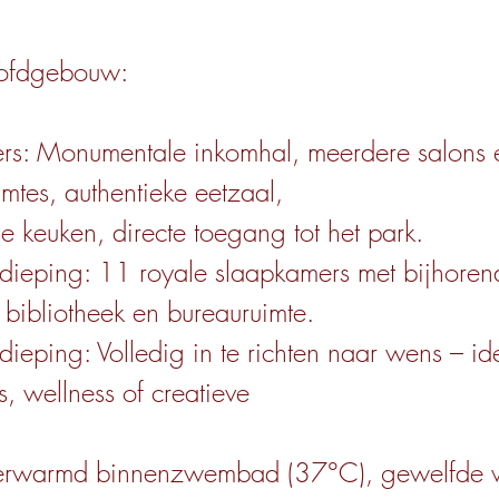
oofdgebouw:
ers: Monumentale inkomhal, meerdere salons 
imtes, authentieke eetzaal,
le keuken, directe toegang tot het park.
rdieping: 11 royale slaapkamers met bijhoren
bibliotheek en bureauruimte.
dieping: Volledig in te richten naar wens – id
s, wellness of creatieve
Verwarmd binnenzwembad (37°C), gewelfde w