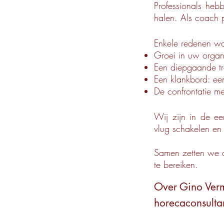
Professionals heb
halen. Als coach 
Enkele redenen w
Groei in uw organ
Een diepgaande tra
Een klankbord: ee
De confrontatie me
Wij zijn in de ee
vlug schakelen en
Samen zetten we d
te bereiken.
Over Gino Verm
horecaconsulta