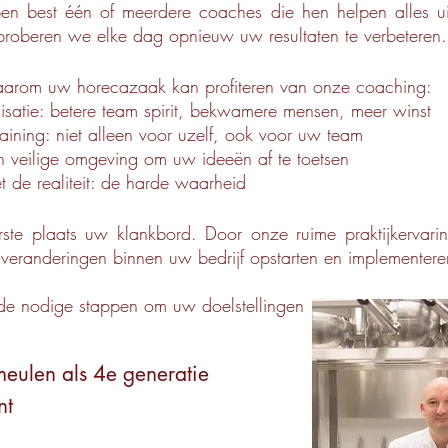
ben best één of meerdere coaches die hen helpen alles uit
proberen we elke dag opnieuw uw resultaten te verbeteren.
aarom uw horecazaak kan profiteren van onze coaching:
isatie: betere team spirit, bekwamere mensen, meer winst
ining: niet alleen voor uzelf, ook voor uw team
n veilige omgeving om uw ideeën af te toetsen
t de realiteit: de harde waarheid
rste plaats uw klankbord. Door onze ruime praktijkervari
 veranderingen binnen uw bedrijf opstarten en implementere
e nodige stappen om uw doelstellingen
eulen als 4e generatie
nt