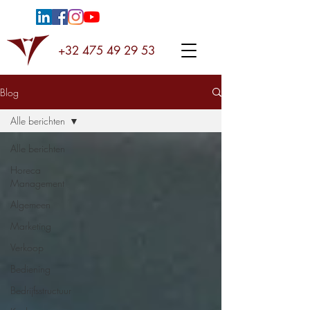
+32 475 49 29 53
Blog
Alle berichten
Alle berichten
Horeca
Management
Algemeen
Marketing
Verkoop
Bediening
Bedrijfsstructuur