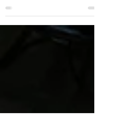
horeca overname contracten
Een horecazaak overnemen vraagt goede
voorbereiding. Analyseer financiën, personeel,
contracten en vergunningen, en schakel experts in.
Onderhandel duidelijk en leg alles vast in een
overnamecontract. Bepaal de prijs via winst,
boekwaarde of marktvergelijking. Controleer
vergunningen zorgvuldig en zorg voor een vlotte
overdracht. Zo vermijd je risico’s en start je sterk.