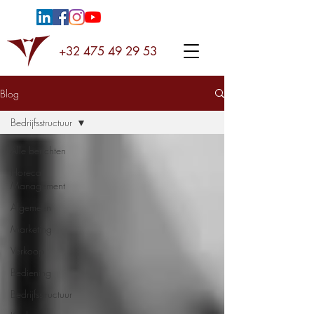
+32 475 49 29 53
Blog
Bedrijfsstructuur
Alle berichten
Horeca
Management
Algemeen
Marketing
Verkoop
Bediening
Bedrijfsstructuur