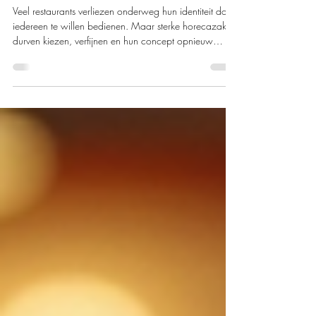
de enige juiste keuze is.
Veel restaurants verliezen onderweg hun identiteit door
iedereen te willen bedienen. Maar sterke horecazaken
durven kiezen, verfijnen en hun concept opnieuw
scherpstellen. Heruitvinden betekent niet alles
veranderen, wel opnieuw duidelijk worden in sfeer,
verhaal en beleving. Alleen zo blijft uw zaak relevant
én herkenbaar.