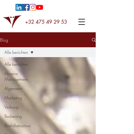
+32 475 49 29 53
Blog
Alle berichten
Alle berichten
Horeca
Management
Algemeen
Marketing
Verkoop
Bediening
Bedrijfsstructuur